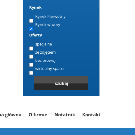
Rynek
Rynek Pierwotny
Rynek wtórny
Oferty
specjalne
ze zdjęciem
bez prowizji
wirtualny spacer
na główna
O firmie
Notatnik
Kontakt