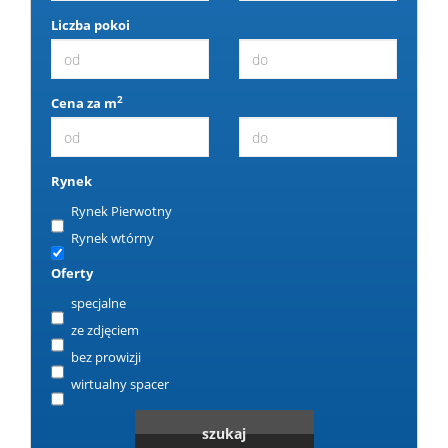
Liczba pokoi
2
Cena za m
Rynek
Rynek Pierwotny
Rynek wtórny
Oferty
specjalne
ze zdjęciem
bez prowizji
wirtualny spacer