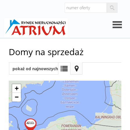
Strona
Domy na sprzedaż
główna
O
pokaż od najnowszych
firmie
Oferty
+
−
Mieszk
Domy