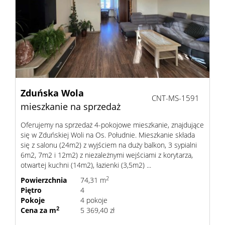
Dzialki
Lokale
Zduńska Wola
Hale
CNT-MS-1591
mieszkanie na sprzedaż
Oferujemy na sprzedaż 4-pokojowe mieszkanie, znajdujące
Obiekty
się w Zduńskiej Woli na Os. Południe. Mieszkanie składa
się z salonu (24m2) z wyjściem na duży balkon, 3 sypialni
6m2, 7m2 i 12m2) z niezależnymi wejściami z korytarza,
otwartej kuchni (14m2), łazienki (3,5m2) ...
Zgłoś
2
Powierzchnia
74,31 m
Piętro
4
nieruc
Pokoje
4 pokoje
Partne
2
Cena za m
5 369,40 zł