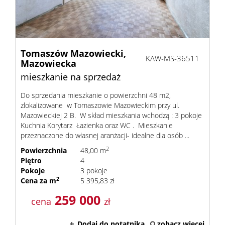
Tomaszów Mazowiecki,
KAW-MS-36511
Mazowiecka
mieszkanie na sprzedaż
Do sprzedania mieszkanie o powierzchni 48 m2,
zlokalizowane w Tomaszowie Mazowieckim przy ul.
Mazowieckiej 2 B. W skład mieszkania wchodzą : 3 pokoje
Kuchnia Korytarz Łazienka oraz WC . Mieszkanie
przeznaczone do własnej aranżacji- idealne dla osób ...
2
Powierzchnia
48,00 m
Piętro
4
Pokoje
3 pokoje
2
Cena za m
5 395,83 zł
259 000
cena
zł
Dodaj do notatnika
zobacz więcej