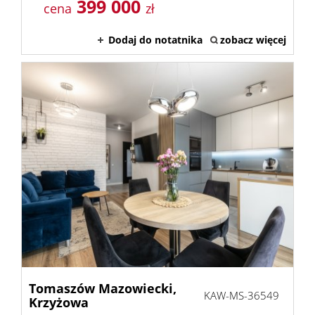
399 000
cena
zł
Usługi
Dodaj do notatnika
zobacz więcej
Kontak
Tomaszów Mazowiecki,
KAW-MS-36549
Krzyżowa