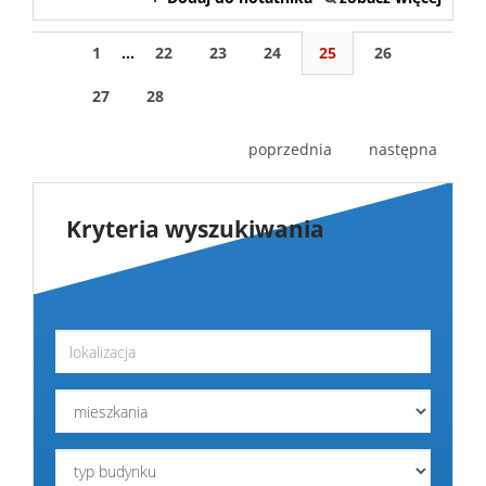
1
...
22
23
24
25
26
27
28
poprzednia
następna
Kryteria wyszukiwania