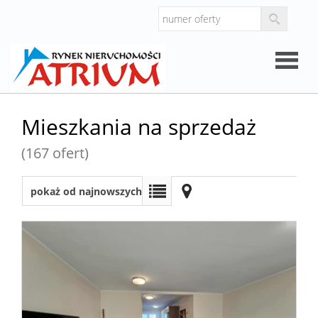
Strona
Mieszkania na sprzedaż
główna
(167 ofert)
O
pokaż od najnowszych
firmie
Oferty
Mieszk
Domy