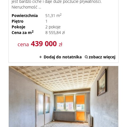
jest bardzo ciche i daje duże poczucie prywatności.
Nieruchomość ...
2
Powierzchnia
51,31 m
Piętro
1
Pokoje
2 pokoje
2
Cena za m
8 555,84 zł
439 000
cena
zł
Dodaj do notatnika
zobacz więcej