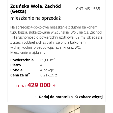
Zduńska Wola,
Zachód
CNT-MS-1585
(Getta)
mieszkanie na sprzedaż
Na sprzedaż 4-pokojowe mieszkanie z dużym balkonem
typu loggia, zlokalizowane w Zduńskiej Woli, na Os. Zachód.
Nieruchomość o powierzchni użytkowej 69 m2, składa się
z trzech oddzielnych sypialni, salonu z balkonem,
widnej kuchni, przedpokoju, łazienki oraz WC.
Mieszkanie znajduje ...
2
Powierzchnia
69,00 m
Piętro
4
Pokoje
4 pokoje
2
Cena za m
6 217,39 zł
429 000
cena
zł
Dodaj do notatnika
zobacz więcej