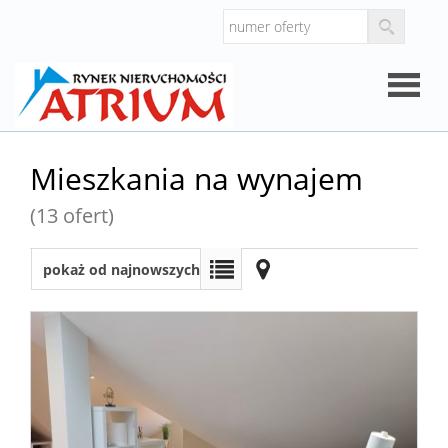
Strona
Mieszkania na wynajem
główna
(13 ofert)
O
pokaż od najnowszych
firmie
Oferty
Mieszk
Domy