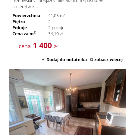
przemyślany i przyjazny mieszkańcom sposób. W
sąsiedztwie ...
2
Powierzchnia
41,06 m
Piętro
2
Pokoje
2 pokoje
2
Cena za m
34,10 zł
1 400
cena
zł
Dodaj do notatnika
zobacz więcej