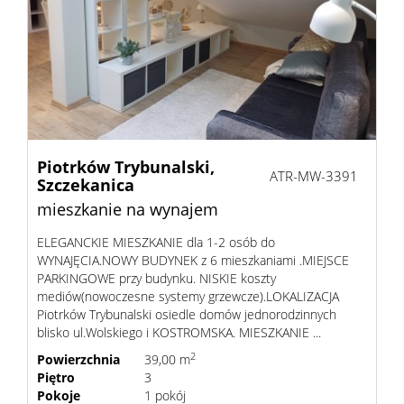
Dzialki
Lokale
Piotrków Trybunalski,
Hale
ATR-MW-3391
Szczekanica
mieszkanie na wynajem
Obiekty
ELEGANCKIE MIESZKANIE dla 1-2 osób do
WYNAJĘCIA.NOWY BUDYNEK z 6 mieszkaniami .MIEJSCE
PARKINGOWE przy budynku. NISKIE koszty
mediów(nowoczesne systemy grzewcze).LOKALIZACJA
Zgłoś
Piotrków Trybunalski osiedle domów jednorodzinnych
blisko ul.Wolskiego i KOSTROMSKA. MIESZKANIE ...
nieruc
2
Powierzchnia
39,00 m
Partne
Piętro
3
Pokoje
1 pokój