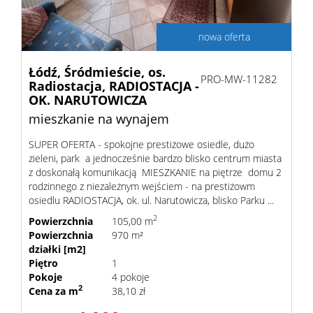
nowa oferta
Łódź,
Śródmieście,
os.
PRO-MW-11282
Radiostacja,
RADIOSTACJA -
OK. NARUTOWICZA
mieszkanie na wynajem
SUPER OFERTA - spokojne prestiżowe osiedle, dużo
zieleni, park a jednocześnie bardzo blisko centrum miasta
z doskonałą komunikacją MIESZKANIE na piętrze domu 2
rodzinnego z niezależnym wejściem - na prestiżowm
osiedlu RADIOSTACJA, ok. ul. Narutowicza, blisko Parku ...
2
Powierzchnia
105,00 m
Powierzchnia
970 m²
działki [m2]
Piętro
1
Pokoje
4 pokoje
2
Cena za m
38,10 zł