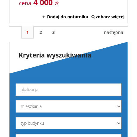
4 000
cena
zł
Dodaj do notatnika
zobacz więcej
1
2
3
następna
Kryteria wyszukiwania