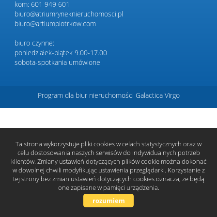
kom: 601 949 601
biuro@atriumryneknieruchomosci.pl
biuro@artiumpiotrkow.com
Dzialki
biuro czynne:
poniedziałek-piątek 9.00-17.00
Lokale
sobota-spotkania umówione
Hale
Program dla biur nieruchomości
Galactica Virgo
Obiekty
Ta strona wykorzystuje pliki cookies w celach statystycznych oraz w
celu dostosowania naszych serwisów do indywidualnych potrzeb
klientów. Zmiany ustawień dotyczących plików cookie można dokonać
Zgłoś
w dowolnej chwili modyfikując ustawienia przeglądarki. Korzystanie z
tej strony bez zmian ustawień dotyczących cookies oznacza, że będą
one zapisane w pamięci urządzenia.
nieruc
Partne
rozumiem