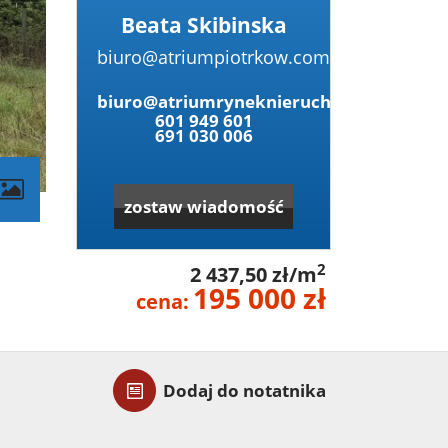
Beata Skibinska
biuro@atriumpiotrkow.com
biuro@atriumryneknieruchomosci.pl
601 949 601
691 030 006
zostaw wiadomość
2
2 437,50 zł/m
195 000 zł
cena:
Dodaj do notatnika