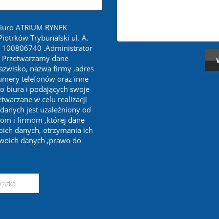
biuro ATRIUM RYNEK
otrków Trybunalski ul. A.
 100806740 .Administrator
. Przetwarzamy dane
nazwisko, nazwa firmy ,adres
numery telefonów oraz inne
o biura i podających swoje
twarzane w celu realizacji
 danych jest uzależniony od
om i firmom ,której dane
oich danych, otrzymania ich
swoich danych ,prawo do