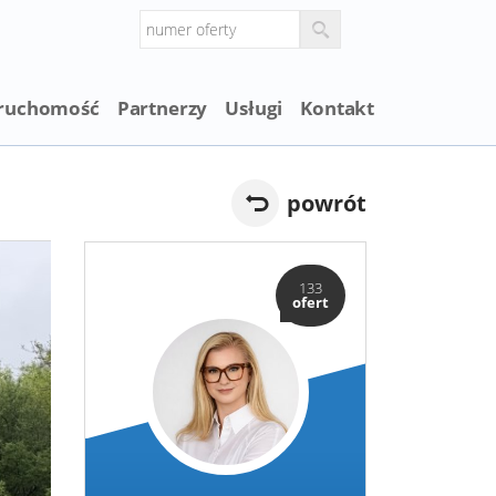
eruchomość
Partnerzy
Usługi
Kontakt
powrót
133
ofert