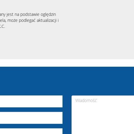
any jest na podstawie oględzin
la, może podlegać aktualizacji i
.C.