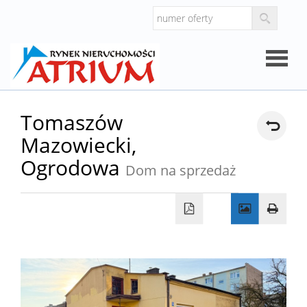
Strona
Tomaszów
Mazowiecki,
główna
O
Ogrodowa
Dom na sprzedaż
firmie
Oferty
Mieszk
Domy