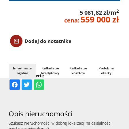
Usługi
2
5 081,82 zł/m
559 000 zł
cena:
Kontak
Dodaj do notatnika
Informacje
Kalkulator
Kalkulator
Podobne
ogólne
kredytowy
kosztów
oferty
Udostępnij ofertę
Opis nieruchomości
Szukasz nieruchomości w dobrej lokalizacji na działalność,
bądź do zamieszkania?