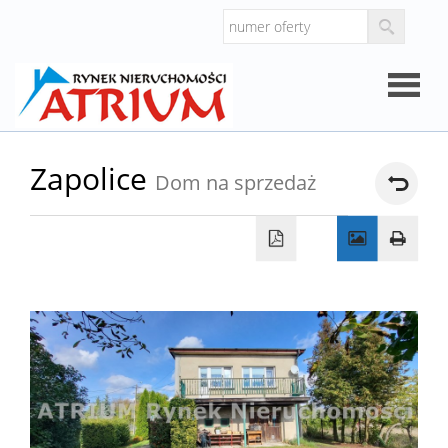
Strona
Zapolice
Dom na sprzedaż
główna
O
firmie
Oferty
Mieszk
Domy