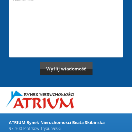
ATRIUM Rynek Nieruchomości Beata Skibinska
97-300 Piotrków Trybunalski