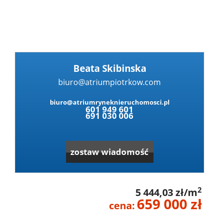
Dzialki
Lokale
Beata Skibinska
biuro@atriumpiotrkow.com
Hale
biuro@atriumryneknieruchomosci.pl
601 949 601
691 030 006
Leaflet
|
© OpenMapTiles
© OpenStreetMap contributors
Obiekty
zostaw wiadomość
Zgłoś
2
5 444,03 zł/m
nieruc
Partne
659 000 zł
cena: