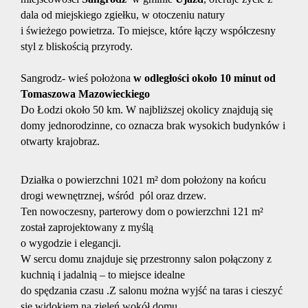
dala od miejskiego zgiełku, w otoczeniu natury
i świeżego powietrza. To miejsce, które łączy współczesny
styl z bliskością przyrody.
Sangrodz- wieś położona
w odległości około 10 minut od
Tomaszowa Mazowieckiego
Do Łodzi około 50 km.
W najbliższej okolicy znajdują się
domy jednorodzinne, co oznacza brak wysokich budynków i
otwarty krajobraz.
Działka o powierzchni 1021 m² dom położony na końcu
drogi wewnętrznej, wśród pól oraz drzew.
Ten nowoczesny, parterowy dom o powierzchni 121 m²
został zaprojektowany z myślą
o wygodzie i elegancji.
W sercu domu znajduje się przestronny salon połączony z
kuchnią i jadalnią – to miejsce idealne
do spędzania czasu .Z salonu można wyjść na taras i cieszyć
się widokiem na zieleń wokół domu.