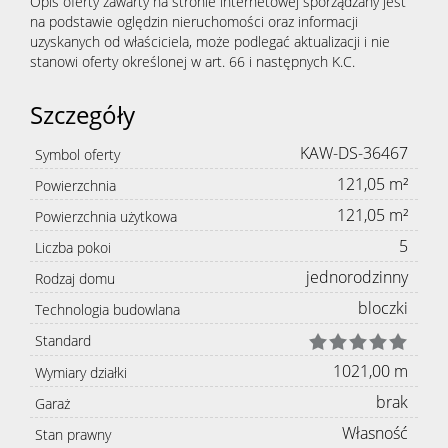
Opis oferty zawarty na stronie internetowej sporządzany jest
na podstawie oględzin nieruchomości oraz informacji
uzyskanych od właściciela, może podlegać aktualizacji i nie
stanowi oferty określonej w art. 66 i następnych K.C.
Szczegóły
KAW-DS-36467
Symbol oferty
121,05 m²
Powierzchnia
121,05 m²
Powierzchnia użytkowa
5
Liczba pokoi
jednorodzinny
Rodzaj domu
bloczki
Technologia budowlana
Standard
1021,00 m
Wymiary działki
brak
Garaż
Własność
Stan prawny