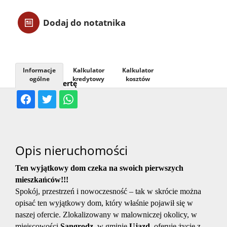
Usługi
Dodaj do notatnika
Kontak
Informacje
Kalkulator
Kalkulator
ogólne
kredytowy
kosztów
Udostępnij ofertę
Opis nieruchomości
Ten wyjątkowy dom czeka na swoich pierwszych
mieszkańców!!!
Spokój, przestrzeń i nowoczesność – tak w skrócie można
opisać ten wyjątkowy dom, który właśnie pojawił się w
naszej ofercie. Zlokalizowany w malowniczej okolicy, w
miejscowości
Sangrodz
w gminie
Ujazd
, oferuje życie z