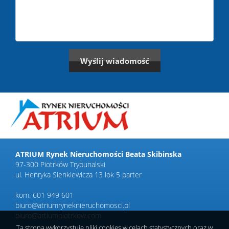
ATRIUM Rynek Nieruchomości Beata Skibinska
97-300 Piotrków Trybunalski
ul. Henryka Sienkiewicza 13 lok 5 parter
kom: 601 949 601
biuro@atriumryneknieruchomosci.pl
biuro@artiumpiotrkow.com
Ta strona wykorzystuje pliki cookies w celach statystycznych oraz w