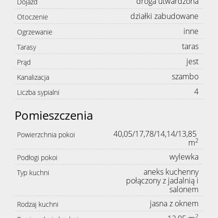
droga utwardzona
Dojazd
działki zabudowane
Otoczenie
inne
Ogrzewanie
taras
Tarasy
jest
Prąd
szambo
Kanalizacja
4
Liczba sypialni
Pomieszczenia
40,05/17,78/14,14/13,85
Powierzchnia pokoi
2
m
wylewka
Podłogi pokoi
aneks kuchenny
Typ kuchni
połączony z jadalnią i
salonem
jasna z oknem
Rodzaj kuchni
2