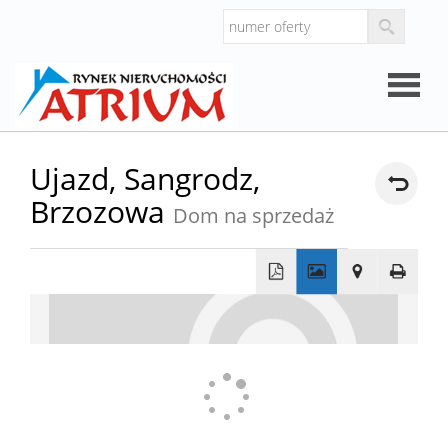
Strona
Ujazd,
Sangrodz,
Brzozowa
główna
Dom na sprzedaż
O
firmie
Oferty
+
−
Mieszk
Domy