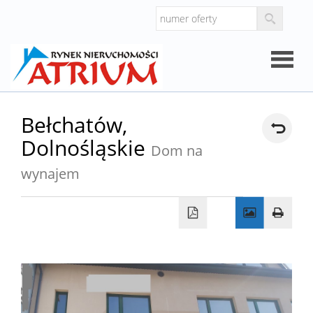
Strona
Bełchatów,
Dolnośląskie
główna
Dom na
O
wynajem
firmie
Oferty
Mieszk
Domy