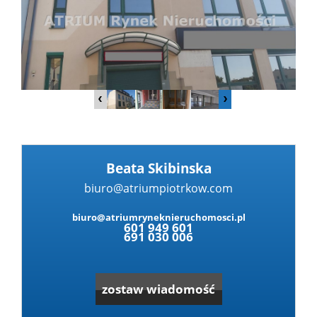
Dzialki
Lokale
Hale
Beata Skibinska
Obiekty
biuro@atriumpiotrkow.com
biuro@atriumryneknieruchomosci.pl
601 949 601
691 030 006
Zgłoś
nieruc
Partne
zostaw wiadomość