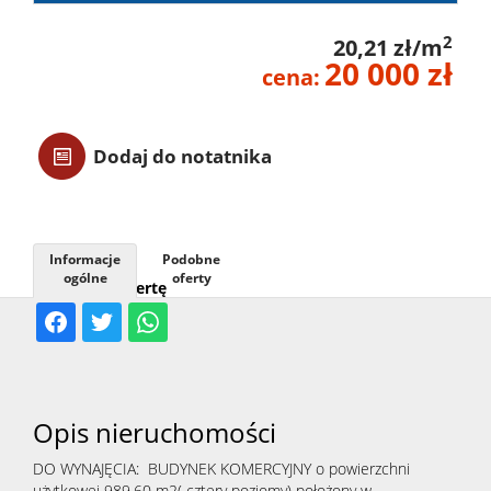
Usługi
2
20,21 zł/m
20 000 zł
cena:
Kontak
Dodaj do notatnika
Informacje
Podobne
ogólne
oferty
Udostępnij ofertę
Opis nieruchomości
DO WYNAJĘCIA: BUDYNEK KOMERCYJNY o powierzchni
użytkowej 989,60 m2( cztery poziomy) położony w