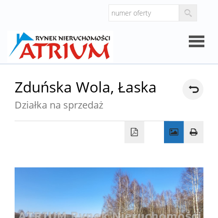
Strona
Zduńska Wola,
Łaska
główna
Działka na sprzedaż
O
firmie
Oferty
Mieszk
Domy