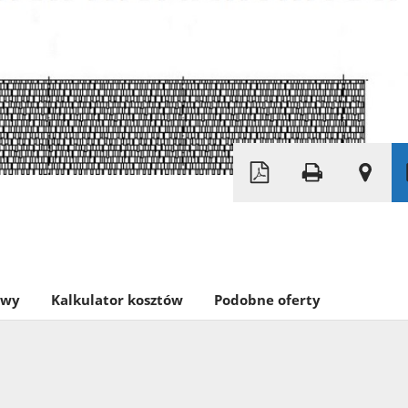
Leaflet
|
© OpenMapTiles
© OpenStreetMap 
owy
Kalkulator kosztów
Podobne oferty