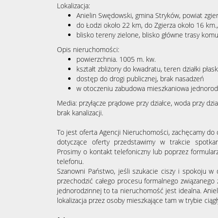
Lokalizacja:
Anielin Swędowski, gmina Stryków, powiat zgier
do Łodzi około 22 km, do Zgierza około 16 km.
blisko tereny zielone, blisko główne trasy kom
Opis nieruchomości:
powierzchnia. 1005 m. kw.
kształt zbliżony do kwadratu, teren działki płask
dostęp do drogi publicznej, brak nasadzeń
w otoczeniu zabudowa mieszkaniowa jednorod
Media: przyłącze prądowe przy działce, woda przy dzia
brak kanalizacji.
To jest oferta Agencji Nieruchomości, zachęcamy do 
dotyczące oferty przedstawimy w trakcie spotkan
Prosimy o kontakt telefoniczny lub poprzez formul
telefonu.
Szanowni Państwo, jeśli szukacie ciszy i spokoju w
przechodzić całego procesu formalnego związanego
jednorodzinnej to ta nieruchomość jest idealna. Ani
lokalizacja przez osoby mieszkające tam w trybie ciągł