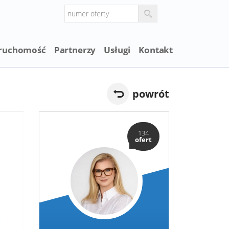
eruchomość
Partnerzy
Usługi
Kontakt
powrót
134
ofert