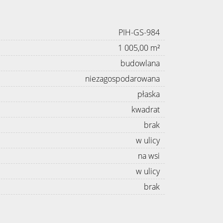
PIH-GS-984
1 005,00 m²
budowlana
niezagospodarowana
płaska
kwadrat
brak
w ulicy
na wsi
w ulicy
brak