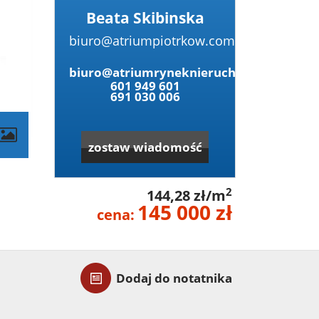
Beata Skibinska
biuro@atriumpiotrkow.com
biuro@atriumryneknieruchomosci.pl
601 949 601
691 030 006
contributors
zostaw wiadomość
2
144,28 zł/m
145 000 zł
cena:
Dodaj do notatnika