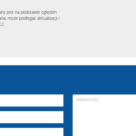
any jest na podstawie oględzin
la, może podlegać aktualizacji i
.C.