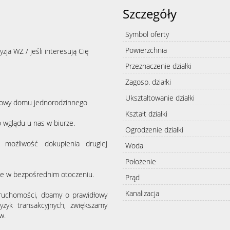
Szczegóły
Symbol oferty
Powierzchnia
ja WZ / jeśli interesują Cię
Przeznaczenie działki
Zagosp. działki
Ukształtowanie działki
dowy domu jednorodzinnego
Kształt działki
 wglądu u nas w biurze.
Ogrodzenie działki
 możliwość dokupienia drugiej
Woda
Położenie
ne w bezpośrednim otoczeniu.
Prąd
Kanalizacja
eruchomości, dbamy o prawidłowy
yzyk transakcyjnych, zwiększamy
w.