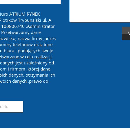
biuro ATRIUM RYNEK
otrków Trybunalski ul. A.
 100806740 .Administrator
. Przetwarzamy dane
nazwisko, nazwa firmy ,adres
numery telefonów oraz inne
o biura i podających swoje
twarzane w celu realizacji
 danych jest uzależniony od
om i firmom ,której dane
oich danych, otrzymania ich
swoich danych ,prawo do