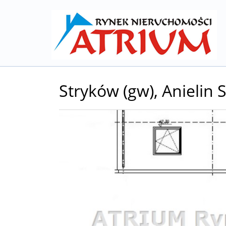
Stryków (gw),
Anielin
+
−