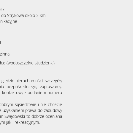
ski
, do Strykowa około 3 km
unikacyjne
i
zinna
łce (wodoszczelne studzienki),
oględzin nieruchomości, szczegóły
ia bezpośredniego, zapraszamy.
arz kontaktowy z podaniem numeru
 dobrym sąsiedztwie i nie chcecie
 z uzyskaniem prawa do zabudowy
elin Swędowski to dobrze oceniana
ym jak i rekreacyjnym.