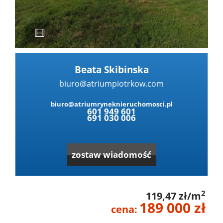
Dzialki
Lokale
Beata Skibinska
biuro@atriumpiotrkow.com
Hale
biuro@atriumryneknieruchomosci.pl
601 949 601
691 030 006
Obiekty
zostaw wiadomość
Zgłoś
2
119,47 zł/m
nieruc
Partne
189 000 zł
cena: