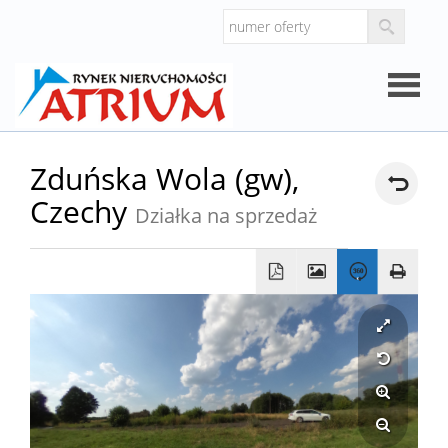
Strona
Zduńska Wola (gw),
Czechy
główna
Działka na sprzedaż
O
firmie
Oferty
Mieszk
Domy