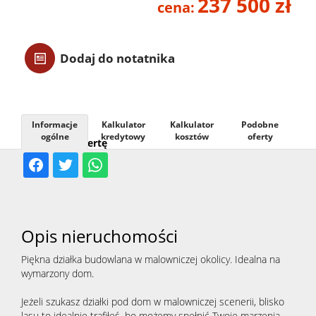
237 500 zł
cena:
Usługi
Dodaj do notatnika
Kontak
Informacje
Kalkulator
Kalkulator
Podobne
ogólne
kredytowy
kosztów
oferty
Udostępnij ofertę
Opis nieruchomości
Piękna działka budowlana w malowniczej okolicy. Idealna na
wymarzony dom.
Jeżeli szukasz działki pod dom w malowniczej scenerii, blisko
lasu to idealnie trafiłeś, bo możemy spełnić Twoje marzenia…