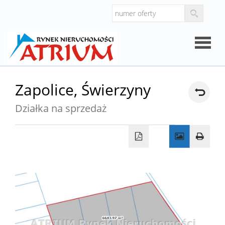
Strona
Zapolice,
Świerzyny
główna
Działka na sprzedaż
O
firmie
Oferty
Mieszk
Domy