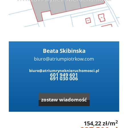
Dzialki
Lokale
Beata Skibinska
Hale
biuro@atriumpiotrkow.com
biuro@atriumryneknieruchomosci.pl
601 949 601
Obiekty
691 030 006
Zgłoś
zostaw wiadomość
nieruc
Partne
2
154,22 zł/m