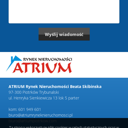
ATRIUM Rynek Nieruchomości Beata Skibinska
97-300 Piotrków Trybunalski
ul. Henryka Sienkiewicza 13 lok 5 parter
kom: 601 949 601
biuro@atriumryneknieruchomosci.pl
biuro@artiumpiotrkow.com
Ta strona wykorzystuje pliki cookies w celach statystycznych oraz w