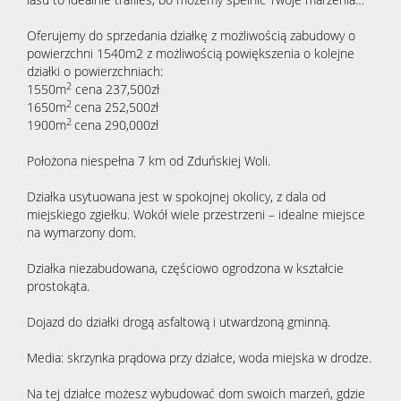
Oferujemy do sprzedania działkę z możliwością zabudowy o
powierzchni 1540m2 z możliwością powiększenia o kolejne
działki o powierzchniach:
2
1550m
cena 237,500zł
2
1650m
cena 252,500zł
2
1900m
cena 290,000zł
Położona niespełna 7 km od Zduńskiej Woli.
Działka usytuowana jest w spokojnej okolicy, z dala od
miejskiego zgiełku. Wokół wiele przestrzeni – idealne miejsce
na wymarzony dom.
Działka niezabudowana, częściowo ogrodzona w kształcie
prostokąta.
Dojazd do działki drogą asfaltową i utwardzoną gminną.
Media: skrzynka prądowa przy działce, woda miejska w drodze.
Na tej działce możesz wybudować dom swoich marzeń, gdzie