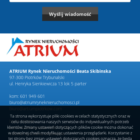
ATRIUM Rynek Nieruchomości Beata Skibinska
97-300 Piotrków Trybunalski
ul. Henryka Sienkiewicza 13 lok 5 parter
kom: 601 949 601
biuro@atriumryneknieruchomosci.pl
biuro@artiumpiotrkow.com
Ta strona wykorzystuje pliki cookies w celach statystycznych oraz w
biuro czynne:
celu dostosowania naszych serwisów do indywidualnych potrzeb
klientów. Zmiany ustawień dotyczących plików cookie można dokonać
poniedziałek-piątek 9.00-17.00
w dowolnej chwili modyfikując ustawienia przeglądarki. Korzystanie z
sobota-spotkania umówione
tej strony bez zmian ustawień dotyczących cookies oznacza, że będą