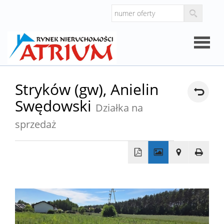
Strona
Stryków (gw),
Anielin
Swędowski
główna
Działka na
O
sprzedaż
firmie
Oferty
+
Mieszk
−
Domy