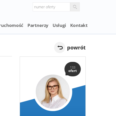
eruchomość
Partnerzy
Usługi
Kontakt
powrót
133
ofert