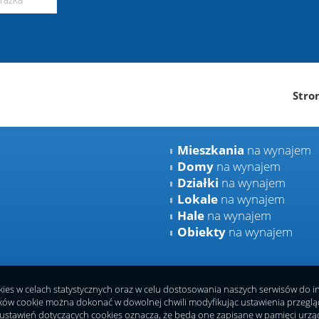
Stro
Mieszkania
na wynajem
Domy
na wynajem
Działki
na wynajem
Lokale
na wynajem
Hale
na wynajem
Obiekty
na wynajem
okies w celach statystycznych oraz w celu dostosowania naszych serwisów do 
ków cookie można dokonać w dowolnej chwili modyfikując ustawienia przeglądar
ustawień dotyczących cookies oznacza, że będą one zapisane w pamięci urzą