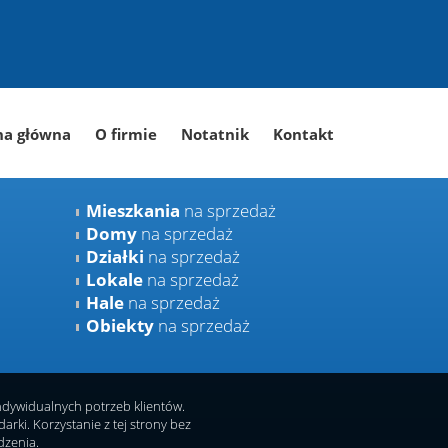
na główna
O firmie
Notatnik
Kontakt
Mieszkania
na sprzedaż
Domy
na sprzedaż
Działki
na sprzedaż
Lokale
na sprzedaż
Hale
na sprzedaż
Obiekty
na sprzedaż
indywidualnych potrzeb klientów.
ki. Korzystanie z tej strony bez
dzenia.