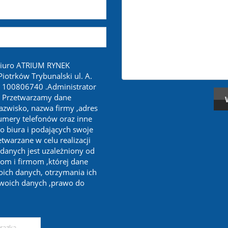
biuro ATRIUM RYNEK
otrków Trybunalski ul. A.
 100806740 .Administrator
. Przetwarzamy dane
nazwisko, nazwa firmy ,adres
numery telefonów oraz inne
o biura i podających swoje
twarzane w celu realizacji
 danych jest uzależniony od
om i firmom ,której dane
oich danych, otrzymania ich
swoich danych ,prawo do