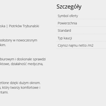
Szczegóły
Symbol oferty
Powierzchnia
ska | Piotrków Trybunalski
Standard
Typ kaucji
wy położony w nowoczesnym
kim.
Czynsz najmu netto /m2
 biurowym i doskonale sprawdzi
ojektowe, działalność medyczna,
ietlone dzięki dużym oknom.
 który tworzy komfortowe i
ntami.