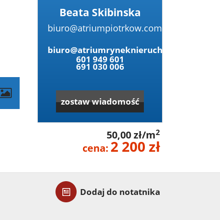
Beata Skibinska
biuro@atriumpiotrkow.com
biuro@atriumryneknieruchomosci.pl
601 949 601
691 030 006
zostaw wiadomość
2
50,00 zł/m
2 200 zł
cena:
Dodaj do notatnika