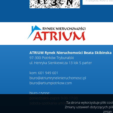
ATRIUM Rynek Nieruchomości Beata Skibinska
97-300 Piotrków Trybunalski
ul. Henryka Sienkiewicza 13 lok 5 parter
kom: 601 949 601
biuro@atriumryneknieruchomosci.pl
biuro@artiumpiotrkow.com
biuro czynne:
poniedziałek-piątek 9.00-17.00
Ta strona wykorzystuje pliki co
sobota-spotkania umówione
Zmiany ustawień dotyczących pli
zmian 