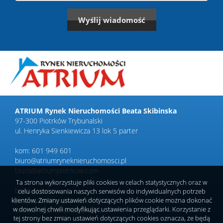
ATRIUM Rynek Nieruchomości Beata Skibinska
97-300 Piotrków Trybunalski
ul. Henryka Sienkiewicza 13 lok 5 parter
kom: 601 949 601
biuro@atriumryneknieruchomosci.pl
biuro@artiumpiotrkow.com
Ta strona wykorzystuje pliki cookies w celach statystycznych oraz w
biuro czynne:
celu dostosowania naszych serwisów do indywidualnych potrzeb
klientów. Zmiany ustawień dotyczących plików cookie można dokonać
poniedziałek-piątek 9.00-17.00
w dowolnej chwili modyfikując ustawienia przeglądarki. Korzystanie z
sobota-spotkania umówione
tej strony bez zmian ustawień dotyczących cookies oznacza, że będą