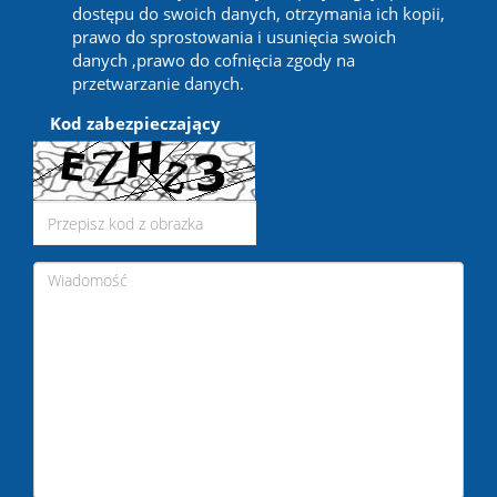
dostępu do swoich danych, otrzymania ich kopii,
prawo do sprostowania i usunięcia swoich
danych ,prawo do cofnięcia zgody na
przetwarzanie danych.
Kod zabezpieczający