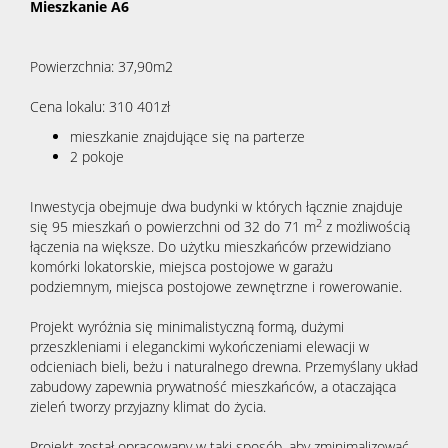
Mieszkanie A6
Powierzchnia: 37,90m2
Cena lokalu: 310 401zł
mieszkanie znajdujące się na parterze
2 pokoje
Inwestycja obejmuje dwa budynki w których łącznie znajduje
2
się 95 mieszkań o powierzchni od 32 do 71 m
z możliwością
łączenia na większe. Do użytku mieszkańców przewidziano
komórki lokatorskie, miejsca postojowe w garażu
podziemnym, miejsca postojowe zewnętrzne i rowerowanie.
Projekt wyróżnia się minimalistyczną formą, dużymi
przeszkleniami i eleganckimi wykończeniami elewacji w
odcieniach bieli, beżu i naturalnego drewna. Przemyślany układ
zabudowy zapewnia prywatność mieszkańców, a otaczająca
zieleń tworzy przyjazny klimat do życia.
Projekt został opracowany w taki sposób, aby zminimalizować