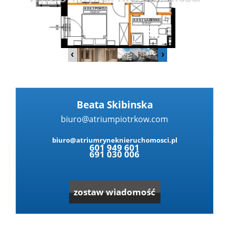
Dzialki
Lokale
Hale
Beata Skibinska
biuro@atriumpiotrkow.com
Obiekty
biuro@atriumryneknieruchomosci.pl
601 949 601
691 030 006
Zgłoś
zostaw wiadomość
nieruc
Partne