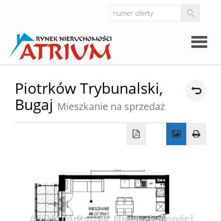
Strona
Piotrków Trybunalski,
Bugaj
główna
Mieszkanie na sprzedaż
O
firmie
Oferty
Mieszk
Domy