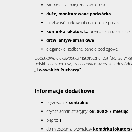
zadbana i klimatyczna kamienica
duże, monitorowane podwórko
możliwość parkowania na terenie posesji
komórka lokatorska
przynależna do mieszka
drzwi antywłamaniowe
eleganckie, zadbane panele podłogowe
Dodatkową ciekawostką historyczną jest fakt, że w k
polski pilot sportowy i wojskowy oraz ostatni dowód
„Lwowskich Puchaczy”
.
Informacje dodatkowe
ogrzewanie:
centralne
czynsz administracyjny:
ok. 800 zł / miesiąc
piętro:
1
do mieszkania przynależy
komórka lokators