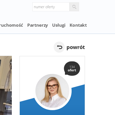
eruchomość
Partnerzy
Usługi
Kontakt
powrót
134
ofert