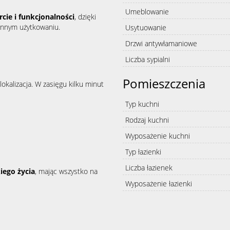
Umeblowanie
cie i funkcjonalności
, dzięki
ennym użytkowaniu.
Usytuowanie
Drzwi antywłamaniowe
Liczba sypialni
Pomieszczenia
okalizacja. W zasięgu kilku minut
Typ kuchni
Rodzaj kuchni
Wyposażenie kuchni
Typ łazienki
Liczba łazienek
kiego życia
, mając wszystko na
Wyposażenie łazienki