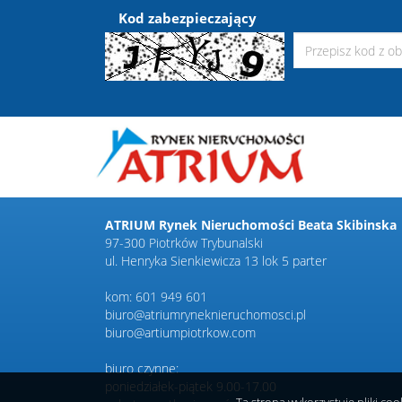
Kod zabezpieczający
ATRIUM Rynek Nieruchomości Beata Skibinska
97-300 Piotrków Trybunalski
ul. Henryka Sienkiewicza 13 lok 5 parter
kom: 601 949 601
biuro@atriumryneknieruchomosci.pl
biuro@artiumpiotrkow.com
biuro czynne:
poniedziałek-piątek 9.00-17.00