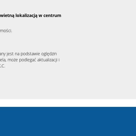
świetną lokalizacją w centrum
omości.
any jest na podstawie oględzin
la, może podlegać aktualizacji i
.C.