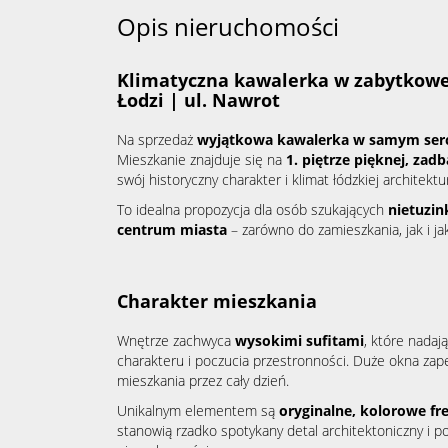
Opis nieruchomości
Klimatyczna kawalerka w zabytkowe
Łodzi | ul. Nawrot
Na sprzedaż
wyjątkowa kawalerka w samym ser
Mieszkanie znajduje się na
1. piętrze pięknej, zad
swój historyczny charakter i klimat łódzkiej architektu
To idealna propozycja dla osób szukających
nietuzi
centrum miasta
– zarówno do zamieszkania, jak i j
Charakter mieszkania
Wnętrze zachwyca
wysokimi sufitami
, które nadaj
charakteru i poczucia przestronności. Duże okna zap
mieszkania przez cały dzień.
Unikalnym elementem są
oryginalne, kolorowe fr
stanowią rzadko spotykany detal architektoniczny i po