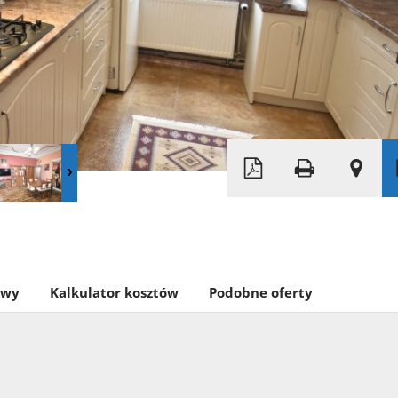
Leaflet
|
© OpenMapTiles
© OpenStreetMap 
owy
Kalkulator kosztów
Podobne oferty