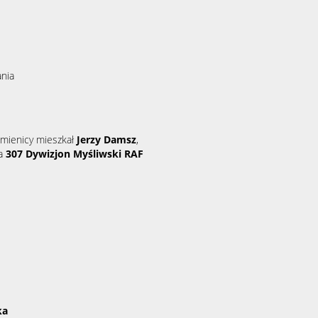
nia
amienicy mieszkał
Jerzy Damsz
,
ca
307 Dywizjon Myśliwski RAF
ka