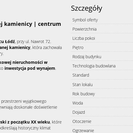
Szczegóły
Symbol oferty
j kamienicy | centrum
Powierzchnia
Liczba pokoi
cu Łódź
, przy ul. Nawrot 72.
banej kamienicy
, która zachowała
Piętro
ry.
Rodzaj budynku
nkowej nieruchomości w
Technologia budowlana
ako
inwestycja pod wynajem
.
Standard
Stan lokalu
Rok budowy
ą przestrzeni wyjątkowego
Woda
ewniają doskonałe doświetlenie
Dojazd
Otoczenie
eski z początku XX wieku
, które
dkreślają historyczny klimat
Ogrzewanie