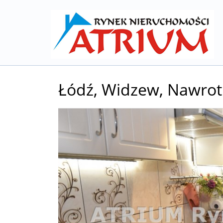
Łódź,
Widzew,
Nawrot
+
−