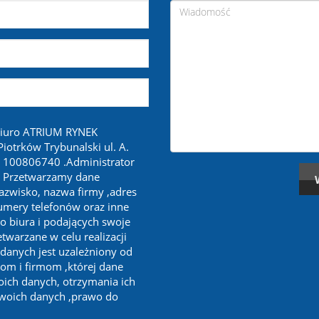
biuro ATRIUM RYNEK
otrków Trybunalski ul. A.
 100806740 .Administrator
. Przetwarzamy dane
nazwisko, nazwa firmy ,adres
numery telefonów oraz inne
o biura i podających swoje
twarzane w celu realizacji
 danych jest uzależniony od
om i firmom ,której dane
oich danych, otrzymania ich
swoich danych ,prawo do