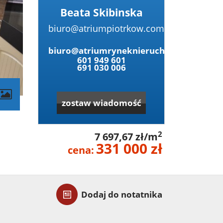
Beata Skibinska
biuro@atriumpiotrkow.com
biuro@atriumryneknieruchomosci.pl
601 949 601
691 030 006
contributors
zostaw wiadomość
2
7 697,67 zł/m
331 000 zł
cena:
Dodaj do notatnika