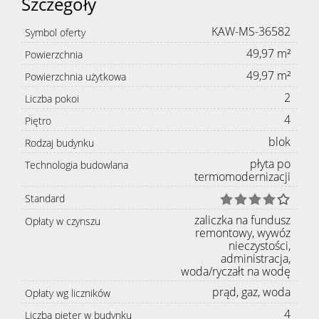
Szczegóły
KAW-MS-36582
Symbol oferty
49,97 m²
Powierzchnia
49,97 m²
Powierzchnia użytkowa
2
Liczba pokoi
4
Piętro
blok
Rodzaj budynku
płyta po
Technologia budowlana
termomodernizacji
Standard
zaliczka na fundusz
Opłaty w czynszu
remontowy, wywóz
nieczystości,
administracja,
woda/ryczałt na wodę
prąd, gaz, woda
Opłaty wg liczników
4
Liczba pięter w budynku