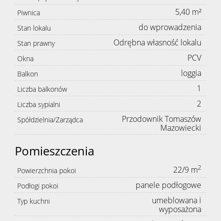
5,40 m²
Piwnica
do wprowadzenia
Stan lokalu
Odrębna własność lokalu
Stan prawny
PCV
Okna
loggia
Balkon
1
Liczba balkonów
2
Liczba sypialni
Przodownik Tomaszów
Spółdzielnia/Zarządca
Mazowiecki
Pomieszczenia
2
22/9 m
Powierzchnia pokoi
panele podłogowe
Podłogi pokoi
umeblowana i
Typ kuchni
wyposażona