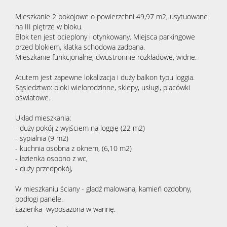
Mieszkanie 2 pokojowe o powierzchni 49,97 m2, usytuowane
na III piętrze w bloku.
Blok ten jest ocieplony i otynkowany. Miejsca parkingowe
przed blokiem, klatka schodowa zadbana.
Mieszkanie funkcjonalne, dwustronnie rozkładowe, widne.
Atutem jest zapewne lokalizacja i duży balkon typu loggia.
Sąsiedztwo: bloki wielorodzinne, sklepy, usługi, placówki
oświatowe.
Układ mieszkania:
- duży pokój z wyjściem na loggię (22 m2)
- sypialnia (9 m2)
- kuchnia osobna z oknem, (6,10 m2)
- łazienka osobno z wc,
- duży przedpokój,
W mieszkaniu ściany - gładź malowana, kamień ozdobny,
podłogi panele.
Łazienka wyposażona w wannę.