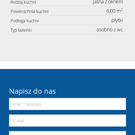
jasna z oknem
Rodzaj kuchni
2
6,00 m
Powierzchnia kuchni
płytki
Podłoga kuchni
osobno z wc
Typ łazienki
Napisz do nas