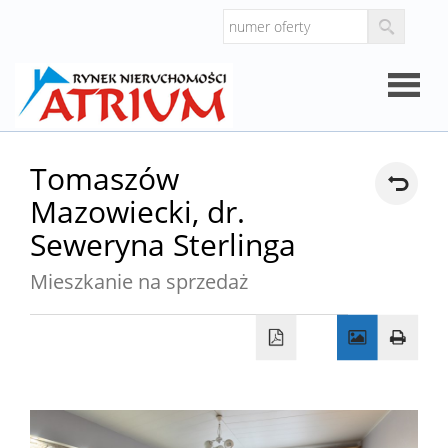
Strona
Tomaszów
Mazowiecki,
dr.
główna
O
Seweryna Sterlinga
Mieszkanie na sprzedaż
firmie
Oferty
Mieszk
Domy