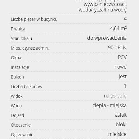
wywóz nieczystości,
woda/ryczałt na wodę
4
Liczba pięter w budynku
4,64 m²
Piwnica
do wprowadzenia
Stan lokalu
900 PLN
Mies. czynsz admin.
PCV
Okna
nowe
Instalacje
jest
Balkon
1
Liczba balkonów
na osiedle
Widok
ciepła - miejska
Woda
asfalt
Dojazd
bloki
Otoczenie
miejskie
Ogrzewanie