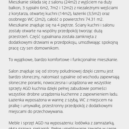
Mieszkanie składa się z salonu (24m2) z wyjściem na duży
balkon, 3 sypialni 6m2, 7m2 i 12m2) z niezależnymi wejściami
z korytarza, otwartej kuchni (14m2), łazienki (3,5m2) oraz
osobnego WC (2m2), całość o powierzchni 74.31 m2.
Mieszkanie znajduje się na 4 piętrze. Ściany kuchni i salonu
zostały otwarte na wspólny przedpokój tworząc dużą
przestrzeń. Część sypialniana została zamknięta z
dodatkowymi drzwiami w przedpokoju, umożliwiając spokojną
pracę czy sen domownikom.
To wyjątkowe, bardzo komfortowe i funkcjonalnie mieszkanie.
Salon znajduje się od strony południowej dzięki czemu jest
bardzo słoneczny, natomiast sypialnie od wschodu zapewniają
słoneczne poranki, nowoczesna i urządzona we wszystkie
sprzęty AGD kuchnia dzięki pełnej zabudowie pomieści
wszystkie drobne urządzenia kuchenne z zapewnieniem ładu.
Łazienka wyposażona w wannę z szybą, WC z miejscem na
pralkę i umywalkę, przestronny przedpokój z dodatkowymi
miejscami do przechowywania.
Meble i sprzęt AGD na wyposażeniu: lodówka z zamrażarką,
płyta gazowa, piekarnik. Pełne umeblowanie zawarte w cenie.