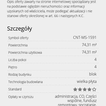
Opis oferty zawarty na stronie internetowej sporządzany jest
na podstawie oględzin nieruchomości oraz informacji
uzyskanych od właściciela, może podlegać aktualizacji i nie
stanowi oferty określonej w art. 66 i następnych K.C.
Szczegóły
CNT-MS-1591
Symbol oferty
74,31 m²
Powierzchnia
74,31 m²
Powierzchnia użytkowa
4
Liczba pokoi
4
Piętro
blok
Rodzaj budynku
wielka płyta
Technologia budowlana
Standard
administracja, CO, Części
Opłaty w czynszu
wspólne, fundusz
remontowy, sprzątanie,