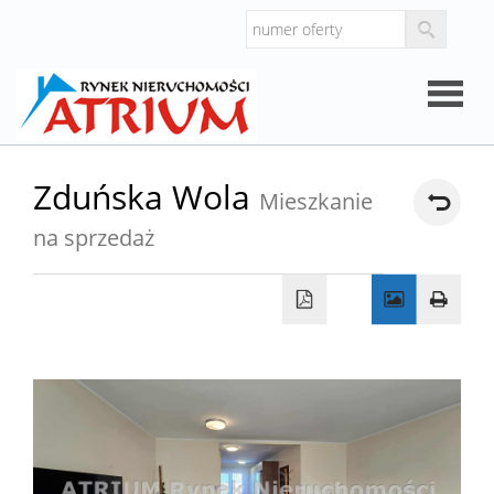
Strona
Zduńska Wola
Mieszkanie
główna
na sprzedaż
O
firmie
Oferty
Mieszk
Domy