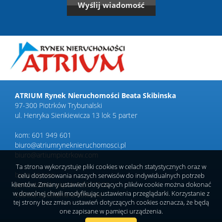
ATRIUM Rynek Nieruchomości Beata Skibinska
97-300 Piotrków Trybunalski
ul. Henryka Sienkiewicza 13 lok 5 parter
kom: 601 949 601
biuro@atriumryneknieruchomosci.pl
biuro@artiumpiotrkow.com
Ta strona wykorzystuje pliki cookies w celach statystycznych oraz w
biuro czynne:
celu dostosowania naszych serwisów do indywidualnych potrzeb
klientów. Zmiany ustawień dotyczących plików cookie można dokonać
poniedziałek-piątek 9.00-17.00
w dowolnej chwili modyfikując ustawienia przeglądarki. Korzystanie z
sobota-spotkania umówione
tej strony bez zmian ustawień dotyczących cookies oznacza, że będą
one zapisane w pamięci urządzenia.