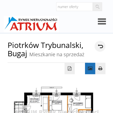
Strona
Piotrków Trybunalski,
Bugaj
główna
Mieszkanie na sprzedaż
O
firmie
Oferty
Mieszk
Domy