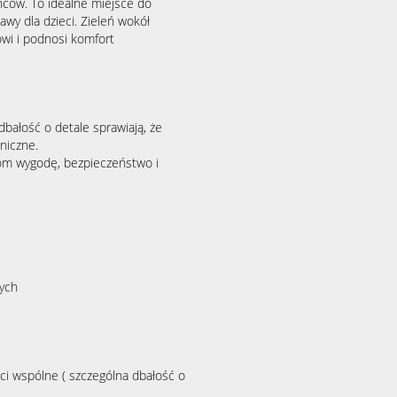
ańców. To idealne miejsce do
wy dla dzieci. Zieleń wokół
owi i podnosi komfort
 dbałość o detale sprawiają, że
niczne.
com wygodę, bezpieczeństwo i
nych
i wspólne ( szczególna dbałość o