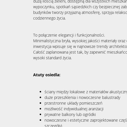
dużą ilością zieleni, dostępną dla wszystkich mieszk
wypoczynku, spotkań sąsiedzkich czy bezpiecznej zaba
budynków tworzy przyjazną atmosferę, sprzyja relaks
codziennego życia.
To połączenie elegancji i funkcjonalności.
Minimalistyczna bryła, wysokiej jakości materiały oraz
inwestycja wpisuje się w najnowsze trendy architekto
Całość zaplanowana jest tak, by zapewnić mieszkań
wysoki standard życia.
Atuty osiedla:
ściany między lokalowe z materiałów akustycz
duże przeszklenia i nowoczesne balustrady
przestronne układy pomieszczeń
możliwość indywidualnej aranżacji
prywatne balkony lub ogródki
nowoczesne i estetyczne zaprojektowane częśc
szczegóły)