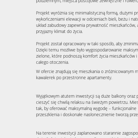
podziemnym, miejsca postojowe zewnętrzne i rower
Projekt wyróżnia się minimalistyczną formą, dużymi pr
wykończeniami elewacji w odcieniach bieli, beżu i na
układ zabudowy zapewnia prywatność mieszkańców, a 
przyjazny klimat do życia.
Projekt został opracowany w taki sposób, aby zmini
Dzięki temu możliwe było wygospodarowanie maksymal
zielone, które podnoszą komfort życia mieszkańców i
całego otoczenia.
W ofercie znajdują się mieszkania o zróżnicowanym 
kawalerek po przestronne apartamenty.
Wyjątkowym atutem inwestycji są duże balkony oraz 
cieszyć się chwilą relaksu na świeżym powietrzu. Mie
tak, by oferować maksymalną wygodę – funkcjonalne
przeszklenia i doskonałe nasłonecznienie tworzą przes
Na terenie inwestycji zaplanowano starannie zagospo