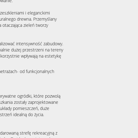
owanie.
zeszkleniami i eleganckimi
turalnego drewna. Przemyślany
otaczająca zieleń tworzy
malizować intensywność zabudowy.
nie dużej przestrzeni na tereny
 korzystnie wpływają na estetykę
metrażach- od funkcjonalnych
prywatne ogródki, które pozwolą
szkania zostały zaprojektowane
 układy pomieszczeń, duże
trzeń idealną do życia.
darowaną strefę rekreacyjną z