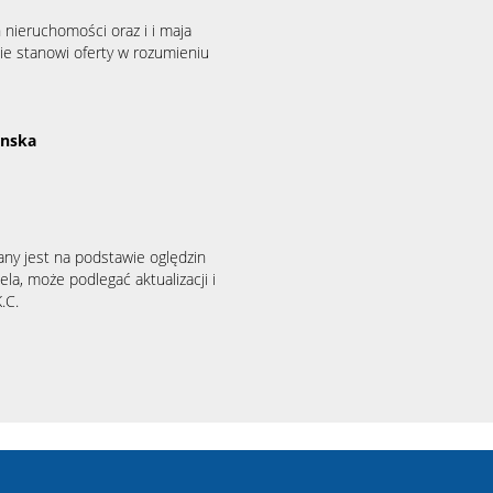
 nieruchomości oraz i i maja
ie stanowi oferty w rozumieniu
binska
any jest na podstawie oględzin
la, może podlegać aktualizacji i
.C.