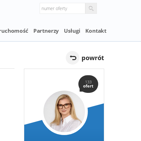
eruchomość
Partnerzy
Usługi
Kontakt
powrót
133
ofert