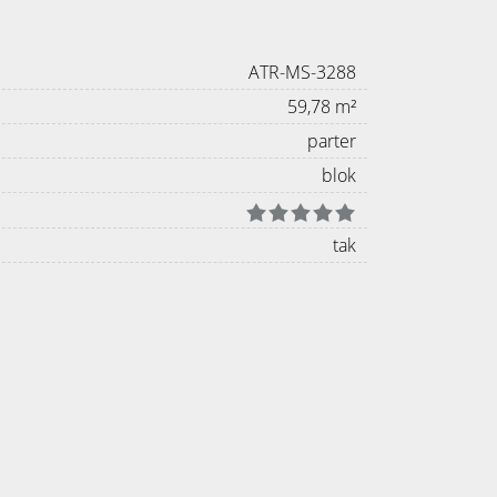
ATR-MS-3288
59,78 m²
parter
blok
tak