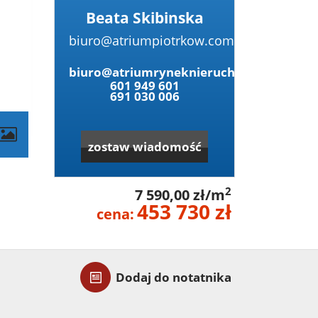
Beata Skibinska
biuro@atriumpiotrkow.com
biuro@atriumryneknieruchomosci.pl
601 949 601
691 030 006
zostaw wiadomość
2
7 590,00 zł/m
453 730 zł
cena:
Dodaj do notatnika