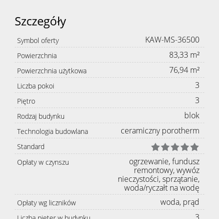
Szczegóły
KAW-MS-36500
Symbol oferty
83,33 m²
Powierzchnia
76,94 m²
Powierzchnia użytkowa
3
Liczba pokoi
3
Piętro
blok
Rodzaj budynku
ceramiczny porotherm
Technologia budowlana
Standard
ogrzewanie, fundusz
Opłaty w czynszu
remontowy, wywóz
nieczystości, sprzątanie,
woda/ryczałt na wodę
woda, prąd
Opłaty wg liczników
3
Liczba pięter w budynku