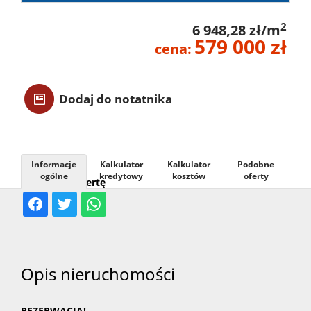
Usługi
2
6 948,28 zł/m
579 000 zł
cena:
Kontak
Dodaj do notatnika
Informacje
Kalkulator
Kalkulator
Podobne
ogólne
kredytowy
kosztów
oferty
Udostępnij ofertę
Opis nieruchomości
REZERWACJA!