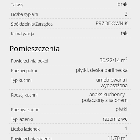
brak
Tarasy
2
Liczba sypialni
PRZODOWNIK
Spółdzielnia/Zarządca
tak
Klimatyzacja
Pomieszczenia
2
30/22/14 m
Powierzchnia pokoi
płytki, deska barlinecka
Podłogi pokoi
umeblowana i
Typ kuchni
wyposażona
aneks kuchenny -
Rodzaj kuchni
połączony z salonem
płytki
Podłoga kuchni
razem z wc
Typ łazienki
1
Liczba łazienek
2
11,70 m
Powierzchnia łazienki