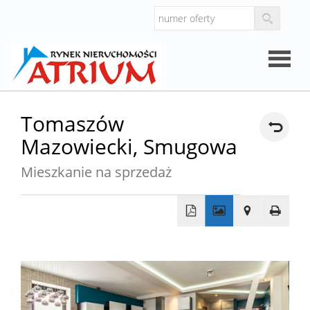
Strona
Tomaszów
Mazowiecki,
Smugowa
główna
O
Mieszkanie na sprzedaż
firmie
Oferty
+
Mieszk
−
Domy