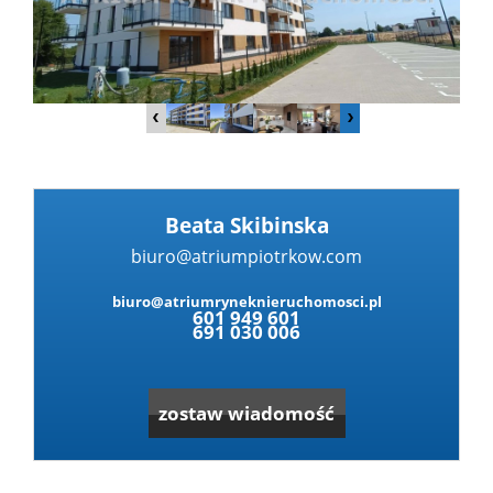
Dzialki
Lokale
Hale
Beata Skibinska
biuro@atriumpiotrkow.com
Leaflet
|
© OpenMapTiles
© OpenStreetMap contributors
Obiekty
biuro@atriumryneknieruchomosci.pl
601 949 601
691 030 006
Zgłoś
zostaw wiadomość
nieruc
Partne