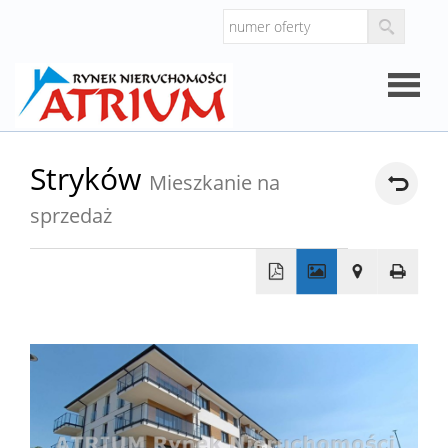
Strona
Stryków
Mieszkanie na
główna
sprzedaż
O
firmie
Oferty
+
−
Mieszk
Domy