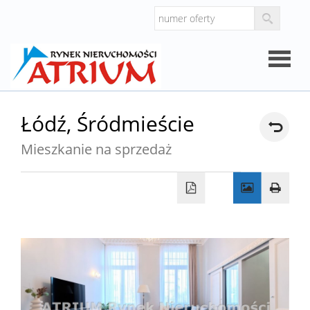
Strona
Łódź,
Śródmieście
główna
Mieszkanie na sprzedaż
O
firmie
Oferty
Mieszk
Domy