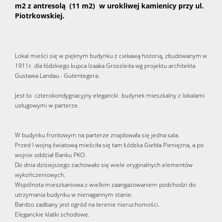
m2 z antresolą (11 m2) w urokliwej kamienicy przy ul.
Piotrkowskiej.
Lokal mieści się w pięknym budynku z ciekawą historią, zbudowanym w
1911r. dla łódzkiego kupca Izaaka Grossleita wg projektu architekta
Gustawa Landau - Gutentegera.
Jest to czterokondygnacyjny elegancki budynek mieszkalny z lokalami
usługowymi w parterze.
W budynku frontowym na parterze znajdowała się jedna sala.
Przed I wojną światową mieściła się tam Łódzka Giełda Pieniężna, a po
wojnie oddział Banku PKO.
Do dnia dzisiejszego zachowało się wiele oryginalnych elementów
wykończeniowych.
Wspólnota mieszkaniowa z wielkim zaangażowaniem podchodzi do
utrzymania budynku w nienagannym stanie.
Bardzo zadbany jest ogród na terenie nieruchomości.
Eleganckie klatki schodowe.