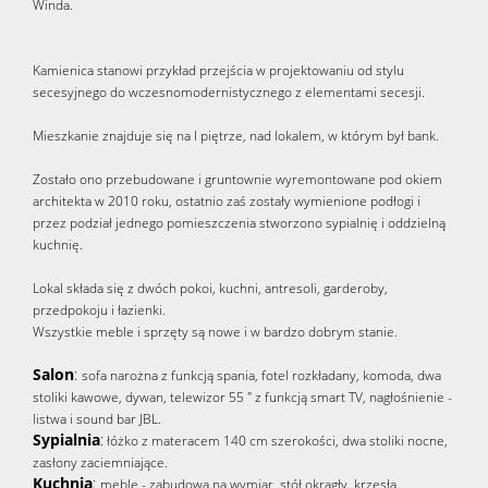
Winda.
Kamienica stanowi przykład przejścia w projektowaniu od stylu
secesyjnego do wczesnomodernistycznego z elementami secesji.
Mieszkanie znajduje się na I piętrze, nad lokalem, w którym był bank.
Zostało ono przebudowane i gruntownie wyremontowane pod okiem
architekta w 2010 roku, ostatnio zaś zostały wymienione podłogi i
przez podział jednego pomieszczenia stworzono sypialnię i oddzielną
kuchnię.
Lokal składa się z dwóch pokoi, kuchni, antresoli, garderoby,
przedpokoju i łazienki.
Wszystkie meble i sprzęty są nowe i w bardzo dobrym stanie.
Salon
:
sofa narożna z funkcją spania, fotel rozkładany, komoda, dwa
stoliki kawowe, dywan, telewizor 55 " z funkcją smart TV, nagłośnienie -
listwa i sound bar JBL.
Sypialnia
:
łóżko z materacem 140 cm szerokości, dwa stoliki nocne,
zasłony zaciemniające.
Kuchnia
:
meble - zabudowa na wymiar, stół okrągły, krzesła,