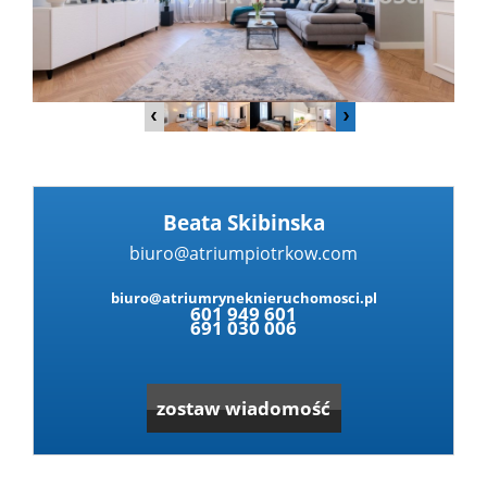
Dzialki
Lokale
Hale
Beata Skibinska
biuro@atriumpiotrkow.com
Obiekty
biuro@atriumryneknieruchomosci.pl
601 949 601
691 030 006
Zgłoś
zostaw wiadomość
nieruc
Partne