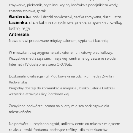
zmywarka, piekarnik, płyta indukcyjna, lodówka z podajnikiem wody,
zastawa stołowa, garnki.
Garderoba
:
półki i drążki na wieszaki, szafka zamykana, duże lustro.
Łazienka
: duża kabina natryskowa, pralka, umywalka z szafką,
lustro, regał.
Antresola
.
Nowe drzwi przesuwane między salonem, sypialnią i kuchnią.
W mieszkaniu są oryginalne sztukaterie i unikatowy piec kaflowy.
Wszystkie media są z sieci miejskiej- centralne ogrzewanie i woda.
Internet i TV dostępne z sieci ORANGE.
Doskonała lokalizacja - ul. Piotrkowska na odcinku między Żwirki i
Radwańską.
Wygodny dostęp do komunikacja miejskiej, blisko Galeria Łódzka i
wszystkie atrakcje ulicy Piotrkowskiej.
Zamykane podwórze, brama na pilota, miejsca parkingowe dla
mieszkańców.
Na podwórzu urządzono ogród, unikat w centrum miasta z miejscem
relaksu - ławki, fontanna, pachnące rośliny - dla mieszkańców