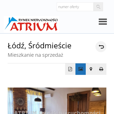
Strona
Łódź,
Śródmieście
główna
Mieszkanie na sprzedaż
O
firmie
Oferty
+
−
Mieszk
Domy