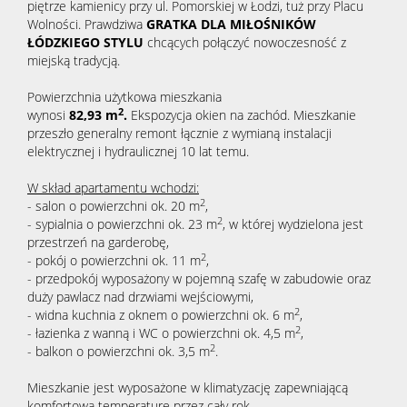
piętrze kamienicy przy ul. Pomorskiej w Łodzi, tuż przy Placu
Wolności. Prawdziwa
GRATKA DLA MIŁOŚNIKÓW
ŁÓDZKIEGO STYLU
chcących połączyć nowoczesność z
miejską tradycją.
Powierzchnia użytkowa mieszkania
2
wynosi
82,93
m
.
Ekspozycja okien na zachód. Mieszkanie
przeszło generalny remont łącznie z wymianą instalacji
elektrycznej i hydraulicznej 10 lat temu.
W skład apartamentu wchodzi:
2
- salon o powierzchni ok. 20 m
,
2
- sypialnia o powierzchni ok. 23 m
, w której wydzielona jest
przestrzeń na garderobę,
2
- pokój o powierzchni ok. 11 m
,
- przedpokój wyposażony w pojemną szafę w zabudowie oraz
duży pawlacz nad drzwiami wejściowymi,
2
- widna kuchnia z oknem o powierzchni ok. 6 m
,
2
- łazienka z wanną i WC o powierzchni ok. 4,5 m
,
2
- balkon o powierzchni ok. 3,5 m
.
Mieszkanie jest wyposażone w klimatyzację zapewniającą
komfortową temperaturę przez cały rok.