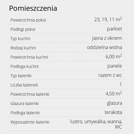
Pomieszczenia
2
23, 19, 11 m
Powierzchnia pokoi
parkiet
Podłogi pokoi
jasna z oknem
Typ kuchni
oddzielna widna
Rodzaj kuchni
2
6,00 m
Powierzchnia kuchni
panele
Podłoga kuchni
razem z wc
Typ łazienki
1
Liczba łazienek
2
4,50 m
Powierzchnia łazienki
glazura
Glazura łazienki
terakota
Podłoga łazienki
lustro, umywalka, wanna,
Wyposażenie łazienki
WC