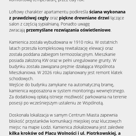
Loftowy charakter apartamentu podkreśla
ściana wykonana
z prawdziwej cegły
oraz
piękne drewniane drzwi
łączące
salon z częścią sypialnianą. Ponadto uwagę
zwracają
przemyślane rozwiązania oświetleniowe
.
Kamienica została wybudowana w 1910 roku. W ostatnich
latach przeszła kompleksową rewitalizację elewacji oraz
została poddana zabiegom termoizolacyjnym. Mieszkanie
posiada założoną KW oraz w pełni uregulowane grunty. W
budynku została zawiązana prężnie działająca Wspólnota
Mieszkaniowa. W 2026 roku zaplanowany jest remont klatek
schodowych.
Wejście do budynku zamykane na automatyczną bramę,
kamienica wyposażona w system monitoringu wewnętrznego.
Za dodatkową opłatą istnieje możliwość parkowania na terenie
posesji po wcześniejszym ustaleniu ze Wspólnotą.
Doskonała lokalizacja w samym Centrum Miasta zapewnia
bliskość przystanków komunikacji miejskiej oraz kluczowych
miejsc na mapie Łodzi. Kamienica zlokalizowana jest zaledwie
kilka kroków od Placu Wolności i ul. Piotrkowskiej, a