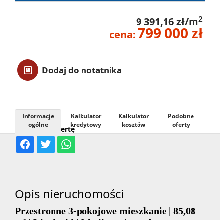
Usługi
2
9 391,16 zł/m
799 000 zł
cena:
Kontak
Dodaj do notatnika
Informacje
Kalkulator
Kalkulator
Podobne
ogólne
kredytowy
kosztów
oferty
Udostępnij ofertę
Opis nieruchomości
Przestronne 3-pokojowe mieszkanie | 85,08