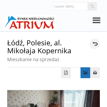
Strona
Łódź,
Polesie,
al.
Mikołaja Kopernika
główna
O
Mieszkanie na sprzedaż
firmie
Oferty
Mieszk
Domy