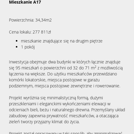
Mieszkanie A17
Powierzchnia: 34,34m2
Cena lokalu: 277 811zł
mieszkanie znajdujące się na drugim piętrze
1 pokój
Inwestycja obejmuje dwa budynki w których łącznie znajduje
2
się 95 mieszkań o powierzchni od 32 do 71 m
z możliwością
łączenia na większe. Do użytku mieszkańców przewidziano
komórki lokatorskie, miejsca postojowe w garażu
podziemnym, miejsca postojowe zewnętrzne i rowerowanie.
Projekt wyróżnia się minimalistyczną formą, dużymi
przeszkleniami i eleganckimi wykończeniami elewacji w
odcieniach bieli, beżu i naturalnego drewna. Przemyślany układ
zabudowy zapewnia prywatność mieszkańców, a otaczająca
zieleń tworzy przyjazny klimat do życia.
Projekt został opracowany w taki sposób, aby zminimalizować