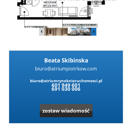
Dzialki
Lokale
Hale
Beata Skibinska
biuro@atriumpiotrkow.com
Obiekty
biuro@atriumryneknieruchomosci.pl
601 949 601
691 030 006
Zgłoś
zostaw wiadomość
nieruc
Partne