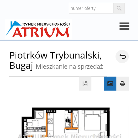
Strona
Piotrków Trybunalski,
Bugaj
główna
Mieszkanie na sprzedaż
O
firmie
Oferty
Mieszk
Domy