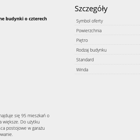
Szczegóły
e budynki o czterech
Symbol oferty
Powierzchnia
Piętro
Rodzaj budynku
Standard
Winda
najduje się 95 mieszkań o
a większe. Do użytku
sca postojowe w garażu
owanie.