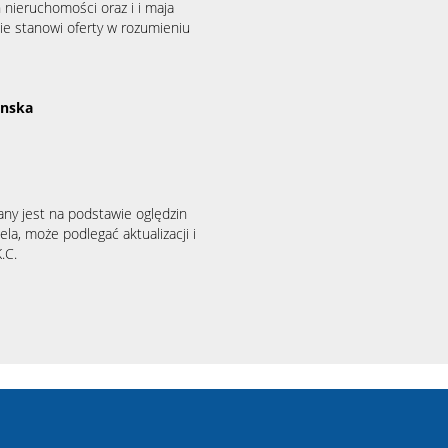
 nieruchomości oraz i i maja
ie stanowi oferty w rozumieniu
binska
any jest na podstawie oględzin
la, może podlegać aktualizacji i
.C.