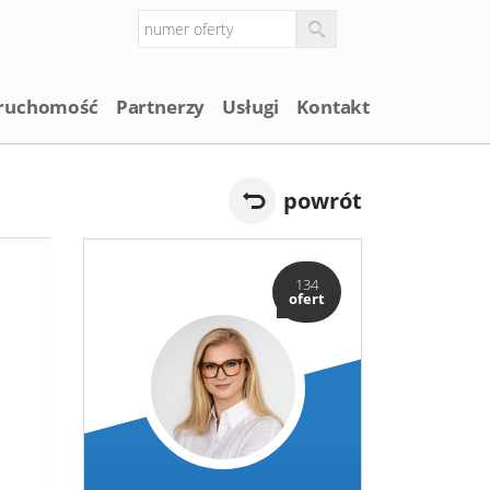
eruchomość
Partnerzy
Usługi
Kontakt
powrót
134
ofert