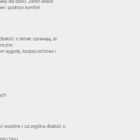
wy dla dzieci. Zieleń wokół
owi i podnosi komfort
 dbałość o detale sprawiają, że
niczne.
com wygodę, bezpieczeństwo i
nych
i wspólne ( szczególna dbałość o
nia czasu.