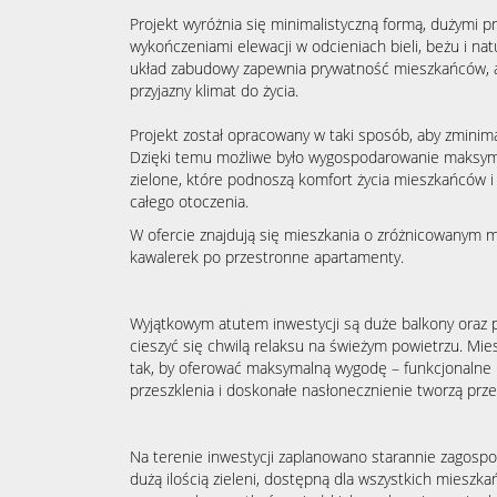
Projekt wyróżnia się minimalistyczną formą, dużymi pr
wykończeniami elewacji w odcieniach bieli, beżu i na
układ zabudowy zapewnia prywatność mieszkańców, a 
przyjazny klimat do życia.
Projekt został opracowany w taki sposób, aby zmini
Dzięki temu możliwe było wygospodarowanie maksymal
zielone, które podnoszą komfort życia mieszkańców i
całego otoczenia.
W ofercie znajdują się mieszkania o zróżnicowanym 
kawalerek po przestronne apartamenty.
Wyjątkowym atutem inwestycji są duże balkony oraz 
cieszyć się chwilą relaksu na świeżym powietrzu. Mie
tak, by oferować maksymalną wygodę – funkcjonalne
przeszklenia i doskonałe nasłonecznienie tworzą przes
Na terenie inwestycji zaplanowano starannie zagospo
dużą ilością zieleni, dostępną dla wszystkich mieszk