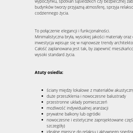
wypoczynku, spotkań sąsiedzkich czy bezpiecznej zaba
budynków tworzy przyjazną atmosferę, sprzyja relaks
codziennego życia.
To połączenie elegancji i funkcjonalności.
Minimalistyczna bryła, wysokiej jakości materiały oraz
inwestycja wpisuje się w najnowsze trendy architekto
Całość zaplanowana jest tak, by zapewnić mieszkań
wysoki standard życia.
Atuty osiedla:
ściany między lokalowe z materiałów akustycz
duże przeszklenia i nowoczesne balustrady
przestronne układy pomieszczeń
możliwość indywidualnej aranżacji
prywatne balkony lub ogródki
nowoczesne i estetyczne zaprojektowane częśc
szczegóły)
idealne miejsce do relaksu i aktywnego spędza