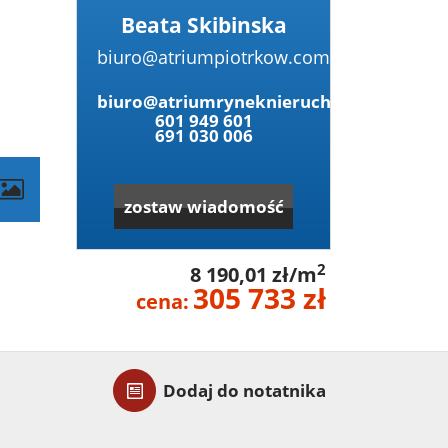
Beata Skibinska
biuro@atriumpiotrkow.com
biuro@atriumryneknieruchomosci.pl
601 949 601
691 030 006
zostaw wiadomość
2
8 190,01 zł/m
305 733 zł
cena:
Dodaj do notatnika