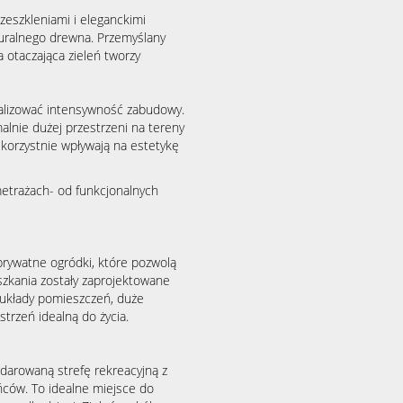
zeszkleniami i eleganckimi
turalnego drewna. Przemyślany
otaczająca zieleń tworzy
malizować intensywność zabudowy.
nie dużej przestrzeni na tereny
 korzystnie wpływają na estetykę
metrażach- od funkcjonalnych
prywatne ogródki, które pozwolą
szkania zostały zaprojektowane
 układy pomieszczeń, duże
trzeń idealną do życia.
darowaną strefę rekreacyjną z
ańców. To idealne miejsce do