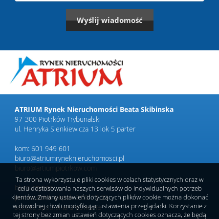
ATRIUM Rynek Nieruchomości Beata Skibinska
97-300 Piotrków Trybunalski
ul. Henryka Sienkiewicza 13 lok 5 parter
kom: 601 949 601
biuro@atriumryneknieruchomosci.pl
biuro@artiumpiotrkow.com
Ta strona wykorzystuje pliki cookies w celach statystycznych oraz w
biuro czynne:
celu dostosowania naszych serwisów do indywidualnych potrzeb
klientów. Zmiany ustawień dotyczących plików cookie można dokonać
poniedziałek-piątek 9.00-17.00
w dowolnej chwili modyfikując ustawienia przeglądarki. Korzystanie z
sobota-spotkania umówione
tej strony bez zmian ustawień dotyczących cookies oznacza, że będą