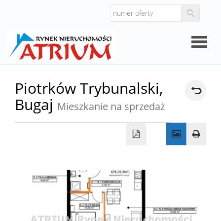
Strona
Piotrków Trybunalski,
Bugaj
główna
Mieszkanie na sprzedaż
O
firmie
Oferty
Mieszk
Domy