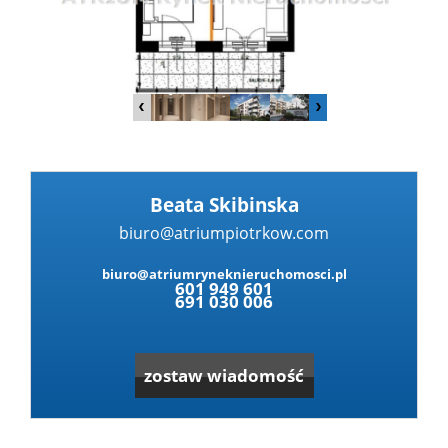
Dzialki
Lokale
Hale
Beata Skibinska
biuro@atriumpiotrkow.com
Obiekty
biuro@atriumryneknieruchomosci.pl
601 949 601
691 030 006
Zgłoś
zostaw wiadomość
nieruc
Partne