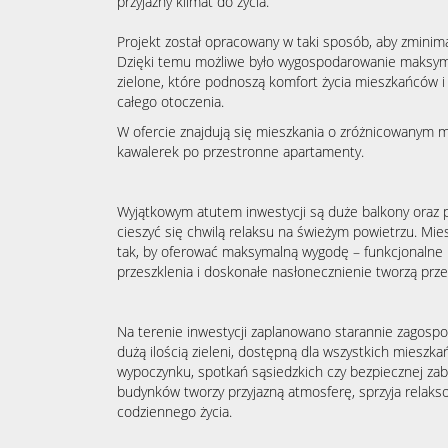
przyjazny klimat do życia.
Projekt został opracowany w taki sposób, aby zmini
Dzięki temu możliwe było wygospodarowanie maksymal
zielone, które podnoszą komfort życia mieszkańców i
całego otoczenia.
W ofercie znajdują się mieszkania o zróżnicowanym 
kawalerek po przestronne apartamenty.
Wyjątkowym atutem inwestycji są duże balkony oraz 
cieszyć się chwilą relaksu na świeżym powietrzu. Mie
tak, by oferować maksymalną wygodę – funkcjonalne
przeszklenia i doskonałe nasłonecznienie tworzą przes
Na terenie inwestycji zaplanowano starannie zagospo
dużą ilością zieleni, dostępną dla wszystkich mieszk
wypoczynku, spotkań sąsiedzkich czy bezpiecznej zaba
budynków tworzy przyjazną atmosferę, sprzyja relaks
codziennego życia.