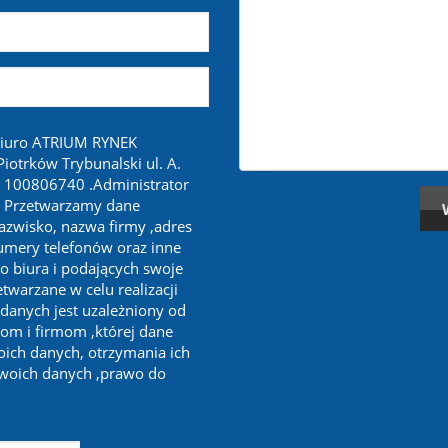
biuro ATRIUM RYNEK
otrków Trybunalski ul. A.
 100806740 .Administrator
. Przetwarzamy dane
nazwisko, nazwa firmy ,adres
numery telefonów oraz inne
o biura i podających swoje
twarzane w celu realizacji
 danych jest uzależniony od
om i firmom ,której dane
oich danych, otrzymania ich
swoich danych ,prawo do