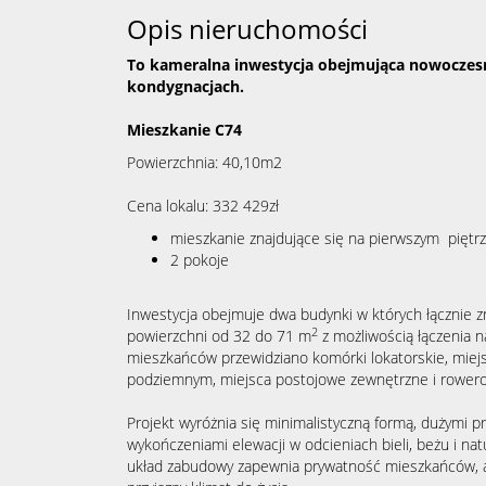
Opis nieruchomości
To kameralna inwestycja obejmująca nowoczesn
kondygnacjach.
Mieszkanie C74
Powierzchnia: 40,10m2
Cena lokalu: 332 429zł
mieszkanie znajdujące się na pierwszym piętr
2 pokoje
Inwestycja obejmuje dwa budynki w których łącznie z
2
powierzchni od 32 do 71 m
z możliwością łączenia n
mieszkańców przewidziano komórki lokatorskie, miej
podziemnym, miejsca postojowe zewnętrzne i rower
Projekt wyróżnia się minimalistyczną formą, dużymi pr
wykończeniami elewacji w odcieniach bieli, beżu i na
układ zabudowy zapewnia prywatność mieszkańców, a 