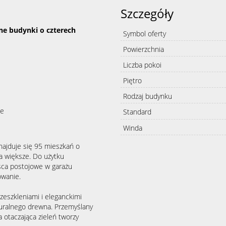
Szczegóły
e budynki o czterech
Symbol oferty
Powierzchnia
Liczba pokoi
Piętro
Rodzaj budynku
ze
Standard
Winda
najduje się 95 mieszkań o
a większe. Do użytku
sca postojowe w garażu
owanie.
zeszkleniami i eleganckimi
turalnego drewna. Przemyślany
otaczająca zieleń tworzy