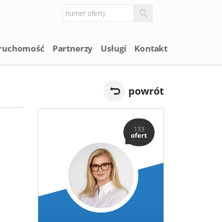
eruchomość
Partnerzy
Usługi
Kontakt
powrót
133
ofert