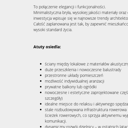
To połączenie elegancji i funkcjonalności.
Minimalistyczna bryła, wysokiej jakości materiały oraz
inwestycja wpisuje się w najnowsze trendy architekto
Całość zaplanowana jest tak, by zapewnić mieszkań
wysoki standard życia.
Atuty osiedla:
ściany między lokalowe z materiałów akustycz
duże przeszklenia i nowoczesne balustrady
przestronne układy pomieszczeń
możliwość indywidualnej aranżacji
prywatne balkony lub ogródki
nowoczesne i estetyczne zaprojektowane częśc
szczegóły)
idealne miejsce do relaksu i aktywnego spędza
stale rozbudowywana infrastruktura rowerowa –
ścieżek rowerowych, co sprzyja aktywnemu wyp
komunikacji.
dynamiczny rozwój dzielnicy – w ostatnich lata