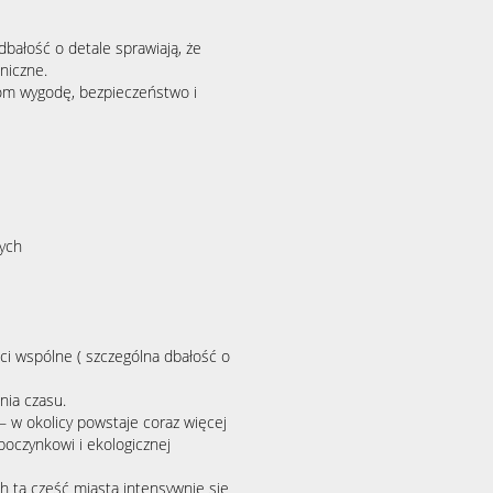
 dbałość o detale sprawiają, że
niczne.
com wygodę, bezpieczeństwo i
nych
i wspólne ( szczególna dbałość o
nia czasu.
 w okolicy powstaje coraz więcej
oczynkowi i ekologicznej
ch ta część miasta intensywnie się