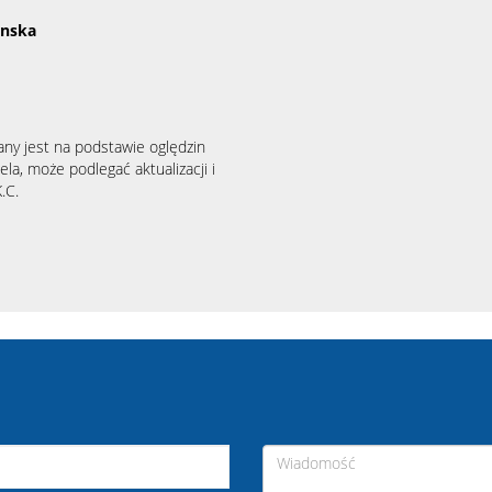
binska
any jest na podstawie oględzin
la, może podlegać aktualizacji i
.C.