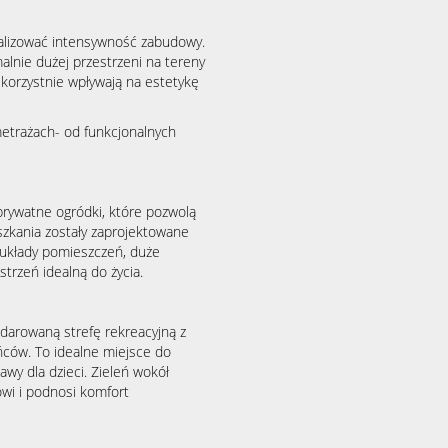
malizować intensywność zabudowy.
nie dużej przestrzeni na tereny
 korzystnie wpływają na estetykę
metrażach- od funkcjonalnych
prywatne ogródki, które pozwolą
szkania zostały zaprojektowane
 układy pomieszczeń, duże
trzeń idealną do życia.
darowaną strefę rekreacyjną z
ańców. To idealne miejsce do
wy dla dzieci. Zieleń wokół
owi i podnosi komfort