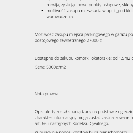
rozwija, zyskując nowe punkty usługowe, sklepy 
możliwość zakupu mieszkania w opcji „pod klu
wprowadzenia.
Możliwość zakupu miejsca parkingowego w garażu po
postojowego zewnetrznego 27000 zł
Dostępne do zakupu komórki lokatorskie: od 1,5m2 
Cena: 5000zł/m2
Nota prawna
Opis oferty został sporządzony na podstawie oględzin
charakter informacyjny mogą zostać zaktualizowane n
art. 66 i następnych Kodeksu Cywilnego.
Kupujący nie ponosi kosztów biura nieruchomości.