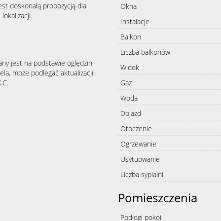
jest doskonałą propozycją dla
Okna
okalizacji.
Instalacje
Balkon
Liczba balkonów
any jest na podstawie oględzin
Widok
la, może podlegać aktualizacji i
Gaz
.C.
Woda
Dojazd
Otoczenie
Ogrzewanie
Usytuowanie
Liczba sypialni
Pomieszczenia
Podłogi pokoi