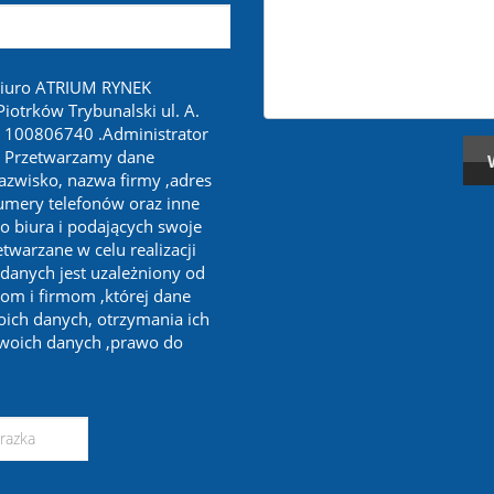
biuro ATRIUM RYNEK
otrków Trybunalski ul. A.
 100806740 .Administrator
. Przetwarzamy dane
nazwisko, nazwa firmy ,adres
numery telefonów oraz inne
o biura i podających swoje
twarzane w celu realizacji
 danych jest uzależniony od
om i firmom ,której dane
oich danych, otrzymania ich
swoich danych ,prawo do