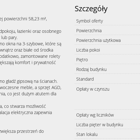
Szczegóły
ej powierzchni 58,23 m²,
Symbol oferty
Powierzchnia
dpokoju, łazienki oraz osobnego
lub pary.
Powierzchnia użytkowa
ono okna na 3-szybowe, które są
wnątrz oraz białe od środka
Liczba pokoi
 Dodatkowo, zamontowane rolety
Piętro
ększają komfort i prywatność
Rodzaj budynku
Standard
o gładź gipsową na ścianach.
owoczesne meble, a sprzęt AGD,
Opłaty w czynszu
nia, co jest dużym atutem dla
a, co stwarza możliwość
alacja elektryczna zapewnia
Opłaty wg liczników
Liczba pięter w budynku
zwiększa przestrzeń do
Stan lokalu