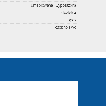
umeblowana i wyposażona
oddzielna
gres
osobno z wc