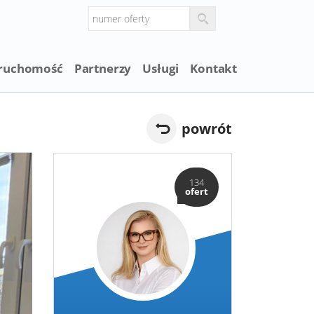
eruchomość
Partnerzy
Usługi
Kontakt
powrót
134
ofert