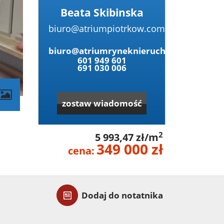
Beata Skibinska
biuro@atriumpiotrkow.com
biuro@atriumryneknieruchomosci.pl
601 949 601
691 030 006
zostaw wiadomość
2
5 993,47 zł/m
349 000 zł
cena:
Dodaj do notatnika