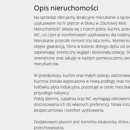
Opis nieruchomości
Na sprzedaż oferujemy atrakcyjne mieszkanie o łączn
usytuowane na IV piętrze w bloku w Zduńskiej Woli.
Nieruchomość składa się z trzech pokoi, kuchni, prze
WC, co czyni je komfortowym użytkowaniu dla rodziny 
Mieszkanie przeszło remont trzy lata temu. Wymieni
objęte gwarancją. Okna w kolorze złotego dębu od ze
zapewniając estetyczny wygląd i doskonałą izolację.
zewnętrzne oraz żaluzje w każdym pomieszczeniu zwi
mieszkańców.
W przedpokoju, kuchni oraz małym pokoju zastosowan
Kuchnia została wyposażona w nową podłogę oraz n
lodówka, płyta indukcyjna, pozostaje w cenie mieszka
przyszłego nabywcy.
Pokój dzienny, sypialnia oraz WC wymagają odnowieni
dostosowania ich do własnych preferencji. Nowa inst
bezpieczeństwo i komfort użytkowania.
Dodatkowym plusem jest komórka lokatorska, która 
przechowywania.