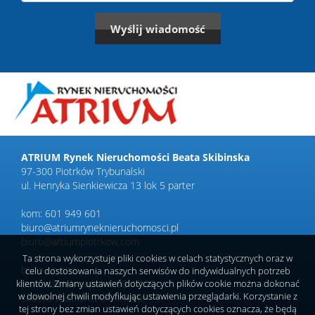
ATRIUM Rynek Nieruchomości Beata Skibinska
97-300 Piotrków Trybunalski
ul. Henryka Sienkiewicza 13 lok 5 parter
kom: 601 949 601
biuro@atriumryneknieruchomosci.pl
biuro@artiumpiotrkow.com
Ta strona wykorzystuje pliki cookies w celach statystycznych oraz w
biuro czynne:
celu dostosowania naszych serwisów do indywidualnych potrzeb
klientów. Zmiany ustawień dotyczących plików cookie można dokonać
poniedziałek-piątek 9.00-17.00
w dowolnej chwili modyfikując ustawienia przeglądarki. Korzystanie z
sobota-spotkania umówione
tej strony bez zmian ustawień dotyczących cookies oznacza, że będą