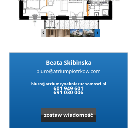
Dzialki
Lokale
Hale
Beata Skibinska
biuro@atriumpiotrkow.com
Obiekty
biuro@atriumryneknieruchomosci.pl
601 949 601
691 030 006
Zgłoś
zostaw wiadomość
nieruc
Partne