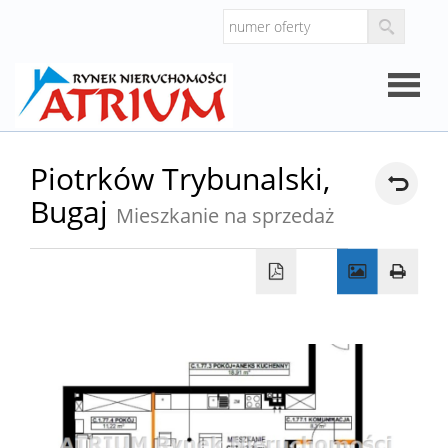
Strona
Piotrków Trybunalski,
Bugaj
główna
Mieszkanie na sprzedaż
O
firmie
Oferty
Mieszk
Domy