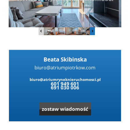
Dzialki
Lokale
Hale
Beata Skibinska
biuro@atriumpiotrkow.com
Obiekty
biuro@atriumryneknieruchomosci.pl
601 949 601
691 030 006
Zgłoś
zostaw wiadomość
nieruc
Partne