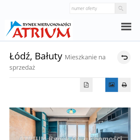
Strona
Łódź,
Bałuty
Mieszkanie na
główna
sprzedaż
O
firmie
Oferty
Mieszk
Domy