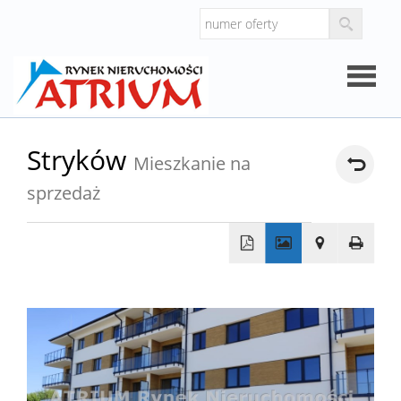
Strona
Stryków
Mieszkanie na
główna
sprzedaż
O
firmie
Oferty
+
−
Mieszk
Domy